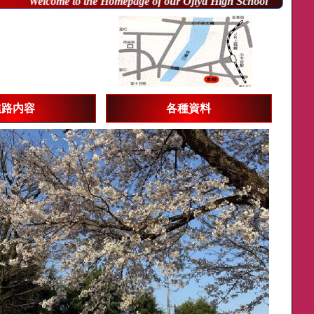
Welcome to the Homepage of our Ojiya High School !
祝 ソフト
進路内容
各種資料