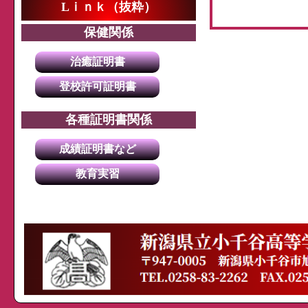
Lｉｎｋ（抜粋）
保健関係
治癒証明書
登校許可証明書
各種証明書関係
成績証明書など
教育実習