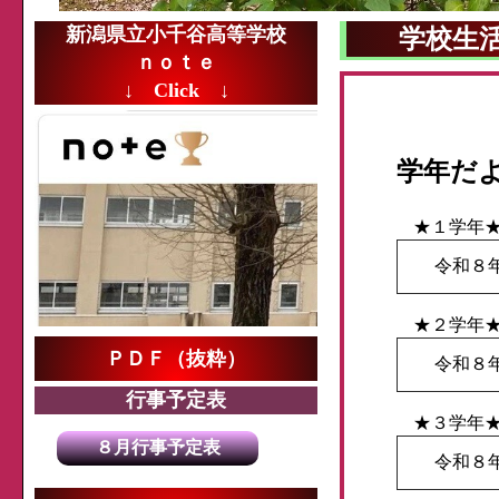
新潟県立小千谷高等学校
学校生
ｎｏｔｅ
↓ Click ↓
学年だ
★１学年
令和８
★２学年
ＰＤＦ（抜粋）
令和８
行事予定表
★３学年
８月行事予定表
令和８